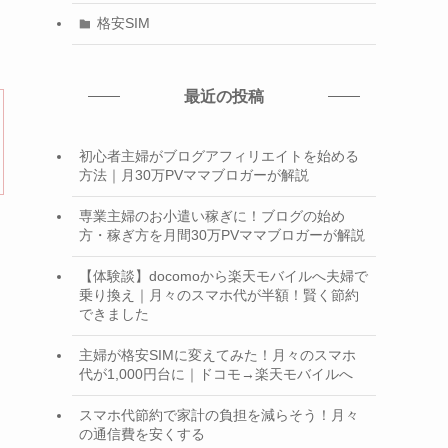
格安SIM
最近の投稿
初心者主婦がブログアフィリエイトを始める
方法｜月30万PVママブロガーが解説
専業主婦のお小遣い稼ぎに！ブログの始め
方・稼ぎ方を月間30万PVママブロガーが解説
【体験談】docomoから楽天モバイルへ夫婦で
乗り換え｜月々のスマホ代が半額！賢く節約
できました
主婦が格安SIMに変えてみた！月々のスマホ
代が1,000円台に｜ドコモ→楽天モバイルへ
スマホ代節約で家計の負担を減らそう！月々
の通信費を安くする